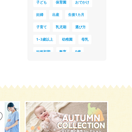
子ども
保育園
おでかけ
妊婦
出産
生後1カ月
子育て
乳児期
選び方
1~3歳以上
幼稚園
母乳
妊娠初期
教育
0歳
新生児
授乳中
食材
対策
夜泣き
暑さ対策
服装
育休
飲み物
ベビーカー
1歳未満、1～3歳
おむつ
出産準備
習い事
誕生日
遊ぶ
夏