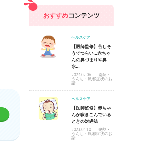
おすすめ
コンテンツ
ヘルスケア
【医師監修】苦しそ
うでつらい…赤ちゃ
んの鼻づまりや鼻
水...
発熱・
2024.02.06
うんち・風邪症状のお
話
ヘルスケア
【医師監修】赤ちゃ
んが咳きこんでいる
ときの対処法
発熱・
2023.04.10
うんち・風邪症状のお
話