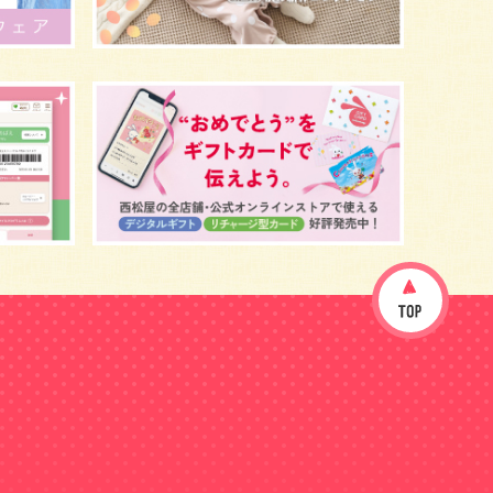
イヤイヤ期
ベビーウェア
歯
持ち物
あせも
汗
エアコン
適切温度
帽子
授乳
チャイルドシート
予防接種
お祝い
ケーキ
生後3カ月
妊活
ベビー服
小学生
家族写真
産休
お昼寝
症状
改善
花粉症
枕
メニュー
グッズ
お七夜
お宮参り
お食い初め
初節句
肌