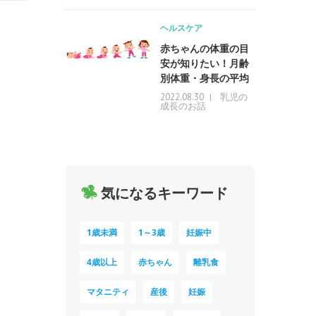
ヘルスケア
赤ちゃんの体重の目
安が知りたい！月齢
別体重・身長の平均
乳児の
2022.08.30
成長のお話
気になるキーワード
1歳未満
1～3歳
妊娠中
4歳以上
赤ちゃん
離乳食
マタニティ
産後
妊娠