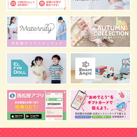
グッズ
お七夜
お宮参り
お食い初め
初節句
肌
抱っこ
スキンケア
お肌
マタニティウェア
おしゃぶり
絵本
肌着
夜間断乳
お風呂
嫌がる
うんち
髪の毛
体温
視力
虫よけ
妊娠中の腰痛
こども
骨盤ベルトの基礎知識
骨盤ベルトの効果
栄養素
しぐさ
保存
マスク
予防
骨盤ベルトの注意点
感染症
双子
鼻づまり
しこり
おっぱい
水着
安全対策
おすすめ
マザーバッグ
予防注射
幼児期
アレルギー
反抗期
双胎妊娠
便秘
うなぎ
乳幼児