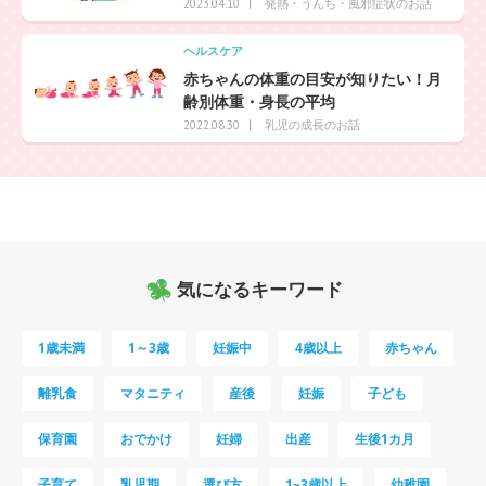
発熱・うんち・風邪症状のお話
2023.04.10
ヘルスケア
赤ちゃんの体重の目安が知りたい！月
齢別体重・身長の平均
乳児の成長のお話
2022.08.30
気になるキーワード
1歳未満
1～3歳
妊娠中
4歳以上
赤ちゃん
離乳食
マタニティ
産後
妊娠
子ども
保育園
おでかけ
妊婦
出産
生後1カ月
子育て
乳児期
選び方
1~3歳以上
幼稚園