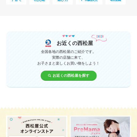
母乳
妊娠初期
教育
0歳
新生児
授乳中
食材
対策
夜泣き
暑さ対策
服装
育休
飲み物
ベビーカー
お近くの西松屋
1歳未満、1～3歳
おむつ
出産準備
習い事
全国各地の西松屋のご紹介です。
実際の店舗に来て、
お子さまと楽しくお買い物をしよう！
誕生日
遊ぶ
夏
イヤイヤ期
ベビーウェア
お近くの西松屋を探す
歯
持ち物
あせも
汗
エアコン
適切温度
帽子
授乳
チャイルドシート
予防接種
お祝い
ケーキ
生後3カ月
妊活
ベビー服
小学生
家族写真
産休
お昼寝
症状
改善
花粉症
枕
メニュー