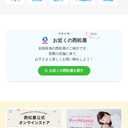
母乳
妊娠初期
教育
0歳
新生児
授乳中
食材
対策
夜泣き
暑さ対策
服装
育休
飲み物
ベビーカー
お近くの西松屋
1歳未満、1～3歳
おむつ
出産準備
習い事
全国各地の西松屋のご紹介です。
実際の店舗に来て、
お子さまと楽しくお買い物をしよう！
誕生日
遊ぶ
夏
イヤイヤ期
ベビーウェア
お近くの西松屋を探す
歯
持ち物
汗
エアコン
適切温度
帽子
授乳
チャイルドシート
予防接種
産休
ケーキ
生後3カ月
妊活
ベビー服
小学生
症状
あせも
お祝い
家族写真
改善
肌
お昼寝
枕
メニュー
グッズ