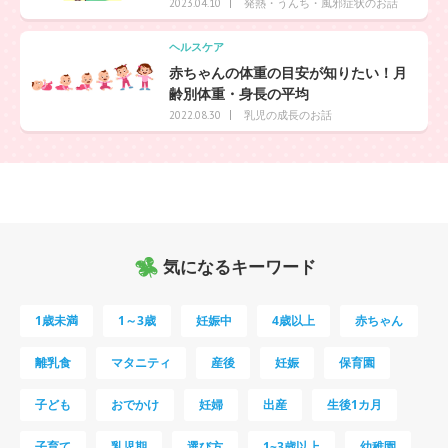
発熱・うんち・風邪症状のお話
2023.04.10
ヘルスケア
赤ちゃんの体重の目安が知りたい！月
齢別体重・身長の平均
乳児の成長のお話
2022.08.30
気になるキーワード
1歳未満
1～3歳
妊娠中
4歳以上
赤ちゃん
離乳食
マタニティ
産後
妊娠
保育園
子ども
おでかけ
妊婦
出産
生後1カ月
子育て
乳児期
選び方
1~3歳以上
幼稚園