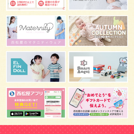
お宮参り
お食い初め
初節句
肌着
お七夜
スキンケア
お肌
マタニティウェア
おしゃぶり
絵本
夜間断乳
抱っこ
視力
マスク
お風呂
嫌がる
うんち
髪の毛
体温
虫よけ
予防
骨盤ベルトの注意点
骨盤ベルトの基礎知識
こども
骨盤ベルトの効果
栄養素
しぐさ
感染症
保存
妊娠中の腰痛
アレルギー
風邪
目
乳がん
しこり
おっぱい
水着
安全対策
おすすめ
マザーバッグ
鼻づまり
予防注射
反抗期
双胎妊娠
双子
うなぎ
乳幼児
抜け毛