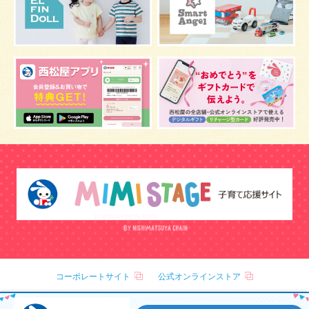
骨盤ベルトの基礎知識
こども
骨盤ベルトの効果
栄養素
しぐさ
感染症
保存
妊娠中の腰痛
アレルギー
風邪
目
乳がん
しこり
おっぱい
水着
安全対策
おすすめ
マザーバッグ
鼻づまり
予防注射
反抗期
双胎妊娠
双子
うなぎ
乳幼児
抜け毛
おしゃれ
幼児期
便秘
歯科検診
室温
骨盤矯正
クーイング
補助便座
おまる
トマト
防災グッズ
冬
正中線
ストレッチ
インプランテーションディップ
1歳～1歳半
哺乳瓶
コーポレートサイト
公式オンラインストア
粉ミルク
グミ
チョコレート
車酔い
乳腺炎