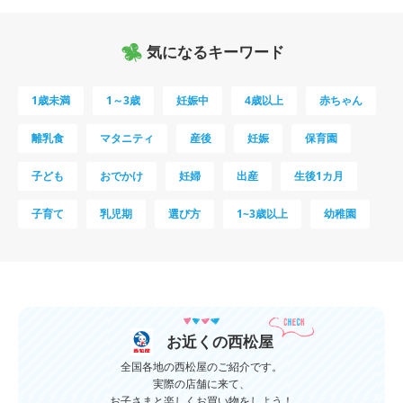
気になるキーワード
1歳未満
1～3歳
妊娠中
4歳以上
赤ちゃん
離乳食
マタニティ
産後
妊娠
保育園
子ども
おでかけ
妊婦
出産
生後1カ月
子育て
乳児期
選び方
1~3歳以上
幼稚園
母乳
妊娠初期
教育
0歳
新生児
授乳中
食材
対策
夜泣き
暑さ対策
服装
育休
飲み物
ベビーカー
お近くの西松屋
1歳未満、1～3歳
おむつ
出産準備
習い事
全国各地の西松屋のご紹介です。
実際の店舗に来て、
お子さまと楽しくお買い物をしよう！
誕生日
遊ぶ
夏
イヤイヤ期
ベビーウェア