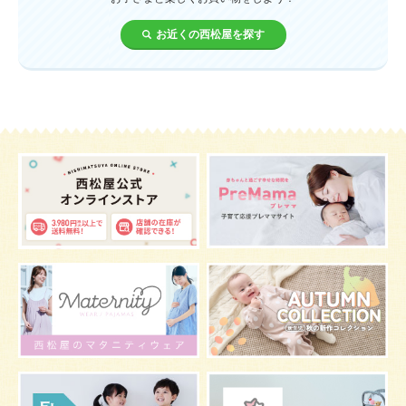
お近くの西松屋を探す
歯
持ち物
汗
エアコン
適切温度
帽子
授乳
チャイルドシート
予防接種
産休
ケーキ
生後3カ月
妊活
ベビー服
小学生
症状
あせも
お祝い
家族写真
改善
肌
お昼寝
枕
メニュー
グッズ
お宮参り
お食い初め
初節句
肌着
お七夜
スキンケア
お肌
マタニティウェア
おしゃぶり
絵本
夜間断乳
抱っこ
視力
マスク
お風呂
嫌がる
うんち
髪の毛
体温
虫よけ
予防
骨盤ベルトの注意点