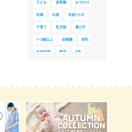
子ども
保育園
おでかけ
妊婦
出産
生後1カ月
子育て
乳児期
選び方
1~3歳以上
幼稚園
母乳
妊娠初期
教育
0歳
新生児
授乳中
食材
対策
夜泣き
暑さ対策
服装
育休
飲み物
ベビーカー
1歳未満、1～3歳
おむつ
出産準備
習い事
誕生日
遊ぶ
夏