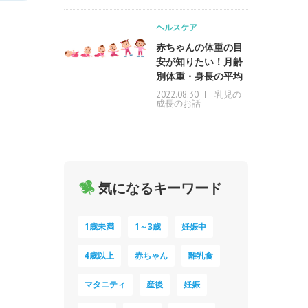
ヘルスケア
赤ちゃんの体重の目
安が知りたい！月齢
別体重・身長の平均
乳児の
2022.08.30
成長のお話
気になるキーワード
1歳未満
1～3歳
妊娠中
4歳以上
赤ちゃん
離乳食
マタニティ
産後
妊娠