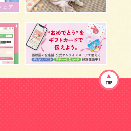
イヤイヤ期
ベビーウェア
歯
持ち物
あせも
汗
エアコン
適切温度
帽子
授乳
チャイルドシート
予防接種
お祝い
ケーキ
生後3カ月
妊活
ベビー服
小学生
家族写真
産休
お昼寝
症状
改善
花粉症
枕
メニュー
グッズ
お七夜
お宮参り
お食い初め
初節句
肌