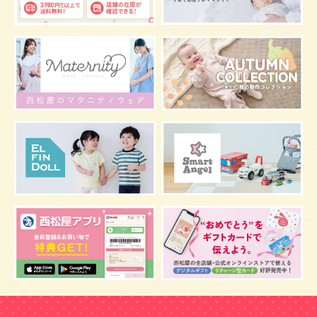
グッズ
お七夜
お宮参り
お食い初め
初節句
肌
抱っこ
スキンケア
お肌
マタニティウェア
おしゃぶり
絵本
肌着
夜間断乳
お風呂
嫌がる
うんち
髪の毛
体温
視力
虫よけ
妊娠中の腰痛
こども
骨盤ベルトの基礎知識
骨盤ベルトの効果
栄養素
しぐさ
保存
マスク
予防
骨盤ベルトの注意点
感染症
双子
鼻づまり
しこり
おっぱい
水着
安全対策
おすすめ
マザーバッグ
予防注射
幼児期
アレルギー
反抗期
双胎妊娠
便秘
うなぎ
乳幼児