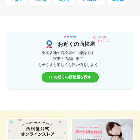
母乳
妊娠初期
教育
0歳
新生児
授乳中
食材
対策
夜泣き
暑さ対策
服装
育休
飲み物
ベビーカー
お近くの西松屋
1歳未満、1～3歳
おむつ
出産準備
習い事
全国各地の西松屋のご紹介です。
実際の店舗に来て、
お子さまと楽しくお買い物をしよう！
誕生日
遊ぶ
夏
イヤイヤ期
ベビーウェア
お近くの西松屋を探す
歯
持ち物
あせも
汗
エアコン
適切温度
帽子
授乳
チャイルドシート
予防接種
お祝い
ケーキ
生後3カ月
妊活
ベビー服
小学生
家族写真
産休
お昼寝
症状
改善
花粉症
枕
メニュー