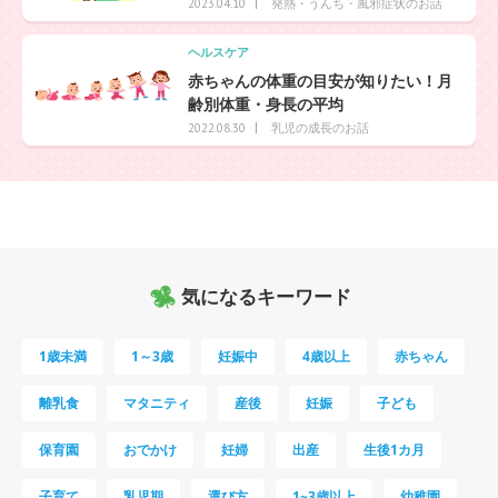
発熱・うんち・風邪症状のお話
2023.04.10
ヘルスケア
赤ちゃんの体重の目安が知りたい！月
齢別体重・身長の平均
乳児の成長のお話
2022.08.30
気になるキーワード
1歳未満
1～3歳
妊娠中
4歳以上
赤ちゃん
離乳食
マタニティ
産後
妊娠
子ども
保育園
おでかけ
妊婦
出産
生後1カ月
子育て
乳児期
選び方
1~3歳以上
幼稚園