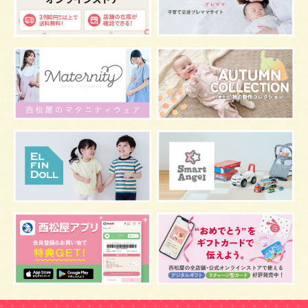
グッズ
お七夜
お宮参り
お食い初め
初節句
肌
抱っこ
スキンケア
お肌
マタニティウェア
おしゃぶり
絵本
肌着
夜間断乳
マスク
お風呂
嫌がる
うんち
髪の毛
体温
視力
虫よけ
骨盤ベルトの基礎知識
骨盤ベルトの注意点
こども
骨盤ベルトの効果
栄養素
しぐさ
感染症
保存
妊娠中の腰痛
アレルギー
双胎妊娠
目
しこり
おっぱい
水着
安全対策
おすすめ
マザーバッグ
予防注射
鼻づまり
幼児期