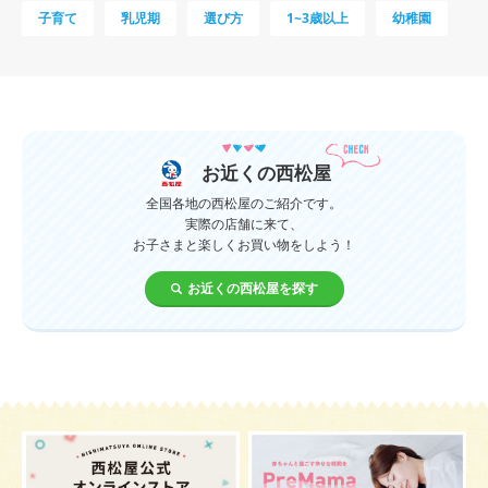
子育て
乳児期
選び方
1~3歳以上
幼稚園
母乳
妊娠初期
教育
0歳
新生児
授乳中
食材
対策
夜泣き
暑さ対策
服装
育休
飲み物
ベビーカー
お近くの西松屋
1歳未満、1～3歳
おむつ
出産準備
習い事
全国各地の西松屋のご紹介です。
実際の店舗に来て、
お子さまと楽しくお買い物をしよう！
誕生日
遊ぶ
夏
イヤイヤ期
ベビーウェア
お近くの西松屋を探す
歯
持ち物
あせも
汗
エアコン
適切温度
帽子
授乳
チャイルドシート
予防接種
お祝い
ケーキ
生後3カ月
妊活
ベビー服
小学生
家族写真
産休
お昼寝
症状
改善
花粉症
枕
メニュー