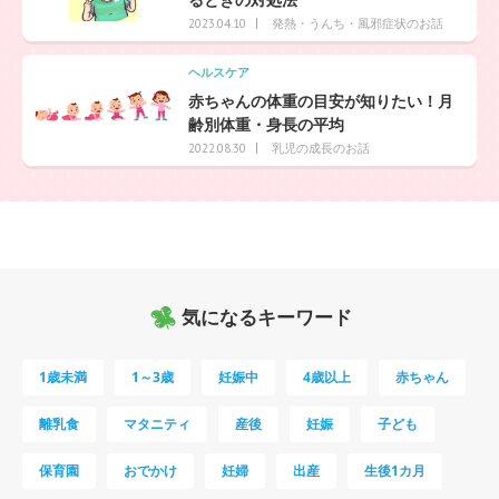
発熱・うんち・風邪症状のお話
2023.04.10
ヘルスケア
赤ちゃんの体重の目安が知りたい！月
齢別体重・身長の平均
乳児の成長のお話
2022.08.30
気になるキーワード
1歳未満
1～3歳
妊娠中
4歳以上
赤ちゃん
離乳食
マタニティ
産後
妊娠
子ども
保育園
おでかけ
妊婦
出産
生後1カ月