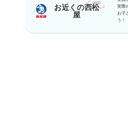
お近くの西松
実際
屋
お子
う！