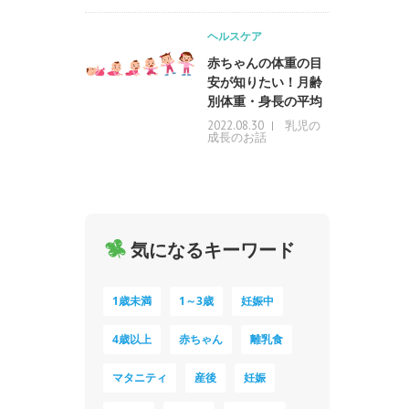
ヘルスケア
赤ちゃんの体重の目
安が知りたい！月齢
別体重・身長の平均
乳児の
2022.08.30
成長のお話
気になるキーワード
1歳未満
1～3歳
妊娠中
4歳以上
赤ちゃん
離乳食
マタニティ
産後
妊娠