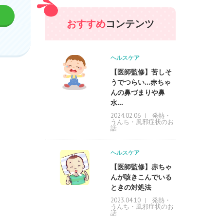
おすすめ
コンテンツ
ヘルスケア
【医師監修】苦しそ
うでつらい…赤ちゃ
んの鼻づまりや鼻
水...
発熱・
2024.02.06
うんち・風邪症状のお
話
ヘルスケア
【医師監修】赤ちゃ
んが咳きこんでいる
ときの対処法
発熱・
2023.04.10
うんち・風邪症状のお
話