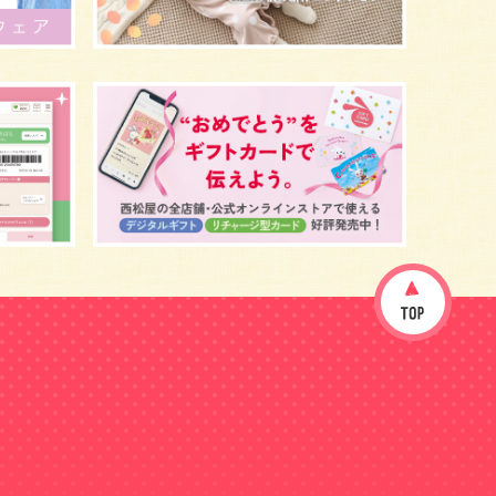
イヤイヤ期
ベビーウェア
歯
持ち物
汗
エアコン
適切温度
帽子
授乳
チャイルドシート
予防接種
産休
ケーキ
生後3カ月
妊活
ベビー服
小学生
症状
あせも
お祝い
家族写真
改善
肌
お昼寝
枕
メニュー
グッズ
お宮参り
お食い初め
初節句
肌着
お七夜