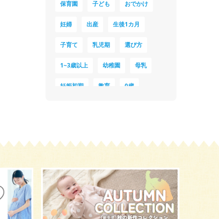
保育園
子ども
おでかけ
妊婦
出産
生後1カ月
子育て
乳児期
選び方
1~3歳以上
幼稚園
母乳
妊娠初期
教育
0歳
新生児
授乳中
食材
対策
夜泣き
暑さ対策
服装
育休
飲み物
ベビーカー
1歳未満、1～3歳
おむつ
出産準備
習い事
誕生日
遊ぶ
夏