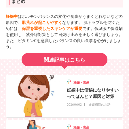
まとめ
妊娠中
はホルモンバランスの変化や食事がうまくとれないなどの
原因で、
肌荒れが起こりやすく
なります。 肌トラブルを防ぐた
めには、
保湿を重視したスキンケアが重要
です。低刺激の保湿剤
を使用し、紫外線対策として日焼け止めを正しく選びましょう。
また、ビタミン
C
を意識したバランスの良い食事を心がけましょ
う。
関連記事はこちら
妊娠・出産
妊娠中は便秘になりやすい
ってほんと？原因と対策
妊娠初期のお話
2026.06.02
妊娠・出産