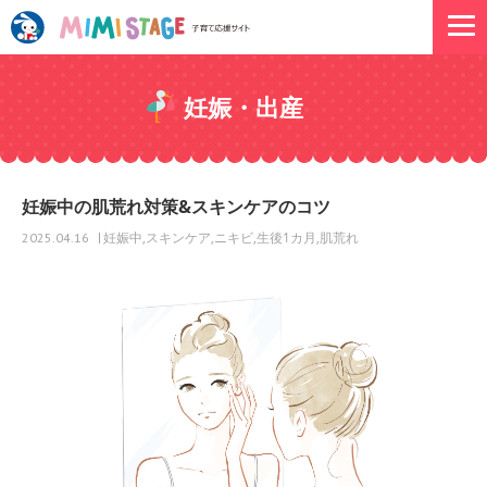
妊娠・出産
妊娠中の肌荒れ対策&スキンケアのコツ
妊娠中
スキンケア
ニキビ
生後1カ月
肌荒れ
2025.04.16