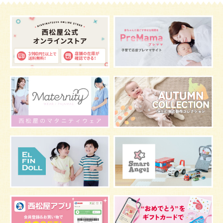
症状
あせも
お祝い
家族写真
改善
肌
お昼寝
枕
メニュー
グッズ
お宮参り
お食い初め
初節句
肌着
お七夜
スキンケア
お肌
マタニティウェア
おしゃぶり
絵本
夜間断乳
抱っこ
視力
マスク
お風呂
嫌がる
うんち
髪の毛
体温
虫よけ
予防
骨盤ベルトの注意点
骨盤ベルトの基礎知識
こども
骨盤ベルトの効果
栄養素
しぐさ
感染症
保存
妊娠中の腰痛
アレルギー
風邪
目
乳がん
しこり