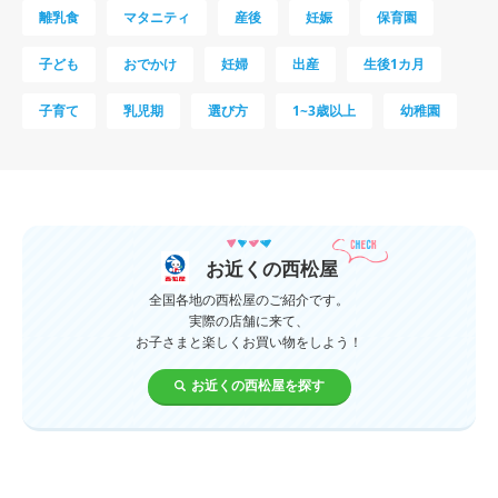
離乳食
マタニティ
産後
妊娠
保育園
子ども
おでかけ
妊婦
出産
生後1カ月
子育て
乳児期
選び方
1~3歳以上
幼稚園
母乳
妊娠初期
教育
0歳
新生児
授乳中
食材
対策
夜泣き
暑さ対策
服装
育休
飲み物
ベビーカー
お近くの西松屋
1歳未満、1～3歳
おむつ
出産準備
習い事
全国各地の西松屋のご紹介です。
実際の店舗に来て、
お子さまと楽しくお買い物をしよう！
誕生日
遊ぶ
夏
イヤイヤ期
ベビーウェア
お近くの西松屋を探す
歯
持ち物
汗
エアコン
適切温度
帽子
授乳
チャイルドシート
予防接種
産休
ケーキ
生後3カ月
妊活
ベビー服
小学生