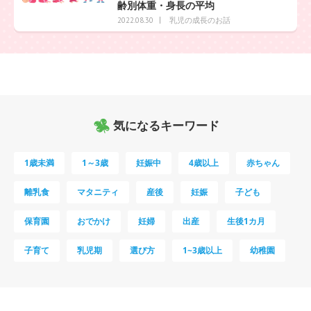
齢別体重・身長の平均
乳児の成長のお話
2022.08.30
気になるキーワード
1歳未満
1～3歳
妊娠中
4歳以上
赤ちゃん
離乳食
マタニティ
産後
妊娠
子ども
保育園
おでかけ
妊婦
出産
生後1カ月
子育て
乳児期
選び方
1~3歳以上
幼稚園
母乳
妊娠初期
教育
0歳
新生児
授乳中
食材
対策
夜泣き
暑さ対策