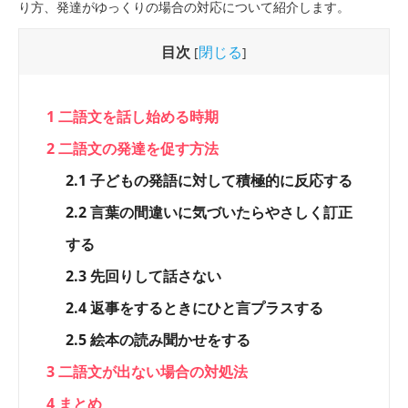
り方、発達がゆっくりの場合の対応について紹介します。
目次
閉じる
[
]
1
二語文を話し始める時期
2
二語文の発達を促す方法
2.1
子どもの発語に対して積極的に反応する
2.2
言葉の間違いに気づいたらやさしく訂正
する
2.3
先回りして話さない
2.4
返事をするときにひと言プラスする
2.5
絵本の読み聞かせをする
3
二語文が出ない場合の対処法
4
まとめ