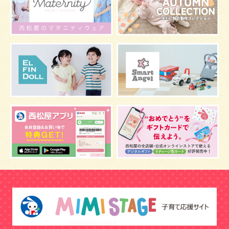
マタニティウェア
おしゃぶり
絵本
肌着
夜間断乳
お風呂
嫌がる
うんち
髪の毛
体温
視力
虫よけ
妊娠中の腰痛
こども
骨盤ベルトの基礎知識
骨盤ベルトの効果
栄養素
しぐさ
保存
マスク
予防
骨盤ベルトの注意点
感染症
双子
鼻づまり
しこり
おっぱい
水着
安全対策
おすすめ
マザーバッグ
予防注射
幼児期
アレルギー
反抗期
双胎妊娠
便秘
うなぎ
乳幼児
抜け毛
おしゃれ
目
風邪
野菜
音楽
陣痛バッグ
補助便座
おまる
トマト