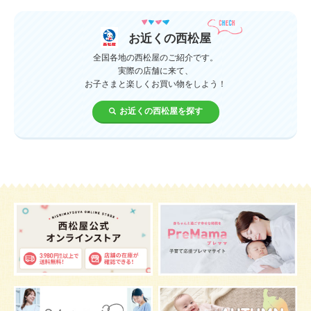
服装
育休
飲み物
ベビーカー
お近くの西松屋
1歳未満、1～3歳
おむつ
出産準備
習い事
全国各地の西松屋のご紹介です。
実際の店舗に来て、
お子さまと楽しくお買い物をしよう！
誕生日
遊ぶ
夏
イヤイヤ期
ベビーウェア
お近くの西松屋を探す
歯
持ち物
あせも
汗
エアコン
適切温度
帽子
授乳
チャイルドシート
予防接種
お祝い
ケーキ
生後3カ月
妊活
ベビー服
小学生
家族写真
産休
お昼寝
症状
改善
花粉症
枕
メニュー
グッズ
お七夜
お宮参り
お食い初め
初節句
肌
抱っこ
スキンケア
お肌