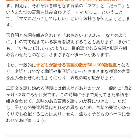
す。例えば、それぞれ意味をなす言葉の「ママ」と「だっこ」と
いうふたつの言葉を組み合わせて「ママ だっこ」ということ
で、「ママにだっこしてほしい」という気持ちを伝えようとしま
す。
形容詞と名詞を組み合わせた「おおきい わんわん」などのよう
に、目の前で起きている状況を説明することもあります。ほかに
も、「いちご ほしい」のように、目的語である名詞と動詞を組
み合わせたものなど、さまざまなパターンがあります。
また、一般的に
子どもが話せる言葉の数が50～100語程度
となる
と、名詞だけでなく動詞や形容詞といったさまざまな種類の言葉
を組み合わせられるようになり、表現の幅が広がります。
二語文を話し始める時期には個人差がありますが、一般的に1歳2
ヶ月～2歳ごろが目安です。この時期に今まで覚えてきた単語を
組み合わせて、意味のある言葉を話す力が身につきます。ただ
し、子どもの発達段階はそれぞれ異なるため、言葉の発達がゆっ
くりでも心配することはありません。焦らず子どものペースに合
わせてあげましょう。