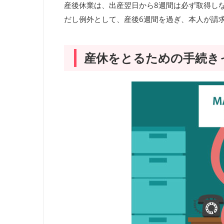
産後休業は、出産翌日から
8
週間は必ず取得し
だし例外として、産後
6
週間を過ぎ、本人が請
産休をとるための手続き