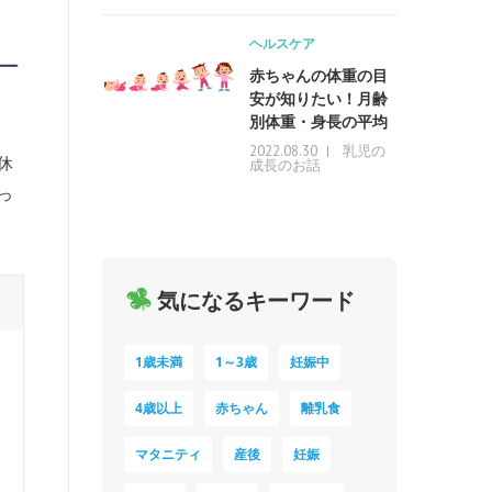
ヘルスケア
赤ちゃんの体重の目
安が知りたい！月齢
別体重・身長の平均
乳児の
2022.08.30
休
成長のお話
っ
気になるキーワード
1歳未満
1～3歳
妊娠中
4歳以上
赤ちゃん
離乳食
マタニティ
産後
妊娠