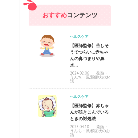
おすすめ
コンテンツ
ヘルスケア
【医師監修】苦しそ
うでつらい…赤ちゃ
んの鼻づまりや鼻
水...
発熱・
2024.02.06
うんち・風邪症状のお
話
ヘルスケア
【医師監修】赤ちゃ
んが咳きこんでいる
ときの対処法
発熱・
2023.04.10
うんち・風邪症状のお
話