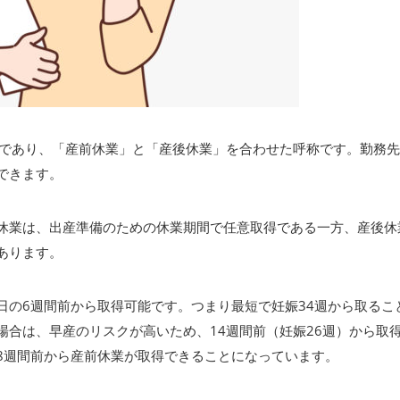
であり、「産前休業」と「産後休業」を合わせた呼称です。勤務
できます。
休業は、出産準備のための休業期間で任意取得である一方、産後休
あります。
日の
6
週間前から取得可能です。つまり最短で妊娠
34
週から取るこ
場合は、早産のリスクが高いため、
14
週間前（妊娠
26
週）から取
8
週間前から産前休業が取得できることになっています。