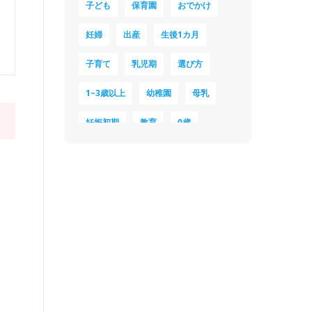
子ども
保育園
おでかけ
妊婦
出産
生後1カ月
子育て
乳児期
選び方
1~3歳以上
幼稚園
母乳
妊娠初期
教育
0歳
新生児
授乳中
食材
対策
夜泣き
暑さ対策
服装
育休
飲み物
ベビーカー
1歳未満、1～3歳
おむつ
出産準備
習い事
誕生日
遊ぶ
夏