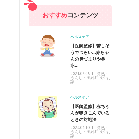
おすすめ
コンテンツ
ヘルスケア
【医師監修】苦しそ
うでつらい…赤ちゃ
んの鼻づまりや鼻
水...
発熱・
2024.02.06
うんち・風邪症状のお
話
ヘルスケア
【医師監修】赤ちゃ
んが咳きこんでいる
ときの対処法
発熱・
2023.04.10
うんち・風邪症状のお
話