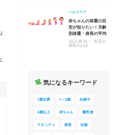
ヘルスケア
赤ちゃんの体重の目
安が知りたい！月齢
よ
別体重・身長の平均
乳児の
2022.08.30
成長のお話
じ
気になるキーワード
1歳未満
1～3歳
妊娠中
4歳以上
赤ちゃん
離乳食
マタニティ
産後
妊娠