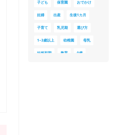
子ども
保育園
おでかけ
妊婦
出産
生後1カ月
子育て
乳児期
選び方
1~3歳以上
幼稚園
母乳
妊娠初期
教育
0歳
新生児
授乳中
食材
対策
夜泣き
暑さ対策
服装
育休
飲み物
ベビーカー
1歳未満、1～3歳
おむつ
出産準備
習い事
誕生日
遊ぶ
夏