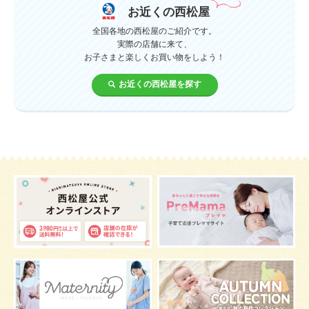
服装
育休
飲み物
ベビーカー
お近くの西松屋
1歳未満、1～3歳
おむつ
出産準備
習い事
全国各地の西松屋のご紹介です。
実際の店舗に来て、
お子さまと楽しくお買い物をしよう！
誕生日
遊ぶ
夏
イヤイヤ期
ベビーウェア
お近くの西松屋を探す
歯
持ち物
あせも
汗
エアコン
適切温度
帽子
授乳
チャイルドシート
予防接種
お祝い
ケーキ
生後3カ月
妊活
ベビー服
小学生
家族写真
産休
お昼寝
症状
改善
花粉症
枕
メニュー
グッズ
お七夜
お宮参り
お食い初め
初節句
肌
抱っこ
スキンケア
お肌
マタニティウェア
おしゃぶり
絵本
肌着