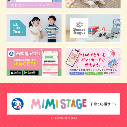
夜間断乳
お風呂
嫌がる
うんち
髪の毛
体温
視力
虫よけ
妊娠中の腰痛
こども
骨盤ベルトの基礎知識
骨盤ベルトの効果
栄養素
しぐさ
保存
マスク
予防
骨盤ベルトの注意点
感染症
双子
鼻づまり
しこり
おっぱい
水着
安全対策
おすすめ
マザーバッグ
予防注射
幼児期
アレルギー
反抗期
双胎妊娠
便秘
うなぎ
乳幼児
抜け毛
おしゃれ
目
風邪
野菜
音楽
陣痛バッグ
補助便座
おまる
トマト
防災グッズ
冬
正中線