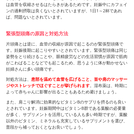
は血管を収縮させるはたらきがあるためです。妊娠中にカフェイ
ンの過剰摂取は良くないとされていますが、1日1～2杯であれ
ば、問題ないとされています。
緊張型頭痛の原因と対処方法
片頭痛とは逆に、血管の収縮が原因で起こるのが緊張型頭痛で
す。妊娠後期に起こりやすいとされています。緊張型頭痛は同じ
姿勢をとり続けることや、眼精疲労などの生活習慣が原因で筋肉
がこわばることなどでも起こるため、思うように体が動かせない
妊婦さんに多い頭痛です。
対処方法は、
患部を温めて血管を広げること、首や肩のマッサー
ジやストレッチでほぐすことが挙げられます
。湿布薬は、時期に
よって赤ちゃんに影響が出ることもあるため避けましょう。
また、肩こり解消に効果的なビタミンBのサプリを摂るのも良い
とされています。妊娠期間中はビタミンB群である葉酸の必要量
が多く、サプリメントを活用している人も多い時期ですが、葉酸
以外のビタミン、ミネラルも充実しているサプリメントを選び、
普段から補っておくとなお良いでしょう。