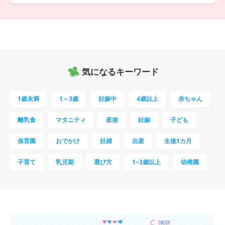
気になるキーワード
1歳未満
1～3歳
妊娠中
4歳以上
赤ちゃん
離乳食
マタニティ
産後
妊娠
子ども
保育園
おでかけ
妊婦
出産
生後1カ月
子育て
乳児期
選び方
1~3歳以上
幼稚園
母乳
妊娠初期
教育
0歳
新生児
授乳中
食材
対策
夜泣き
暑さ対策