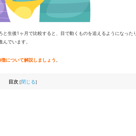
ろと生後1ヶ月で比較すると、目で動くものを追えるようになった
進んでいます。
特徴について解説しましょう
。
目次
閉じる
[
]