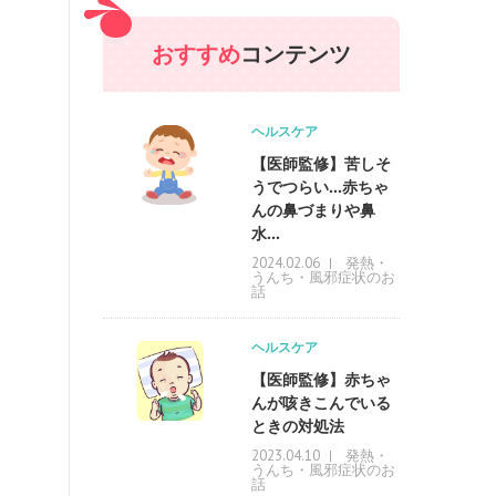
おすすめ
コンテンツ
ヘルスケア
【医師監修】苦しそ
うでつらい…赤ちゃ
んの鼻づまりや鼻
水...
発熱・
2024.02.06
うんち・風邪症状のお
話
ヘルスケア
【医師監修】赤ちゃ
んが咳きこんでいる
ときの対処法
発熱・
2023.04.10
うんち・風邪症状のお
話