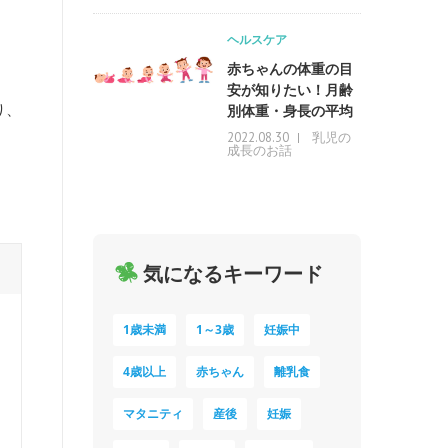
ヘルスケア
赤ちゃんの体重の目
安が知りたい！月齢
り、
別体重・身長の平均
乳児の
2022.08.30
成長のお話
気になるキーワード
1歳未満
1～3歳
妊娠中
4歳以上
赤ちゃん
離乳食
マタニティ
産後
妊娠