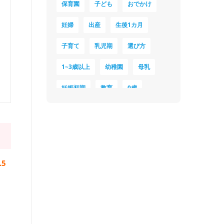
保育園
子ども
おでかけ
妊婦
出産
生後1カ月
子育て
乳児期
選び方
1~3歳以上
幼稚園
母乳
妊娠初期
教育
0歳
新生児
授乳中
食材
対策
夜泣き
暑さ対策
服装
育休
飲み物
.5
ベビーカー
1歳未満、1～3歳
おむつ
出産準備
習い事
誕生日
遊ぶ
夏