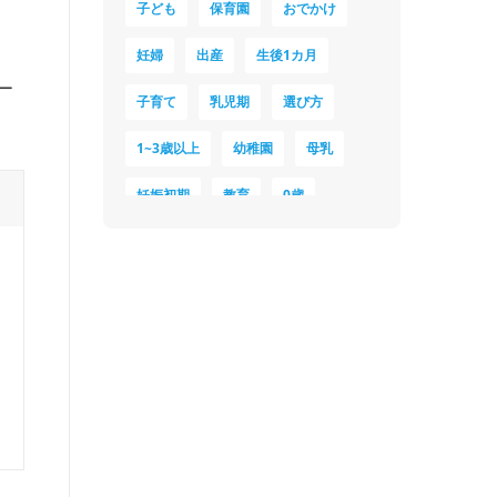
子ども
保育園
おでかけ
妊婦
出産
生後1カ月
ー
子育て
乳児期
選び方
1~3歳以上
幼稚園
母乳
妊娠初期
教育
0歳
新生児
授乳中
食材
対策
夜泣き
暑さ対策
服装
育休
飲み物
ベビーカー
1歳未満、1～3歳
おむつ
出産準備
習い事
誕生日
遊ぶ
夏