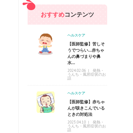
おすすめ
コンテンツ
ヘルスケア
【医師監修】苦しそ
うでつらい…赤ちゃ
んの鼻づまりや鼻
水...
発熱・
2024.02.06
うんち・風邪症状のお
話
ヘルスケア
【医師監修】赤ちゃ
んが咳きこんでいる
ときの対処法
発熱・
2023.04.10
うんち・風邪症状のお
話