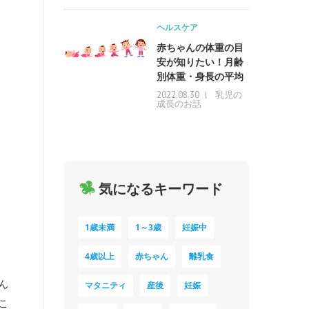
ヘルスケア
赤ちゃんの体重の目
安が知りたい！月齢
別体重・身長の平均
乳児の
2022.08.30
成長のお話
気になるキーワード
1歳未満
1～3歳
妊娠中
4歳以上
赤ちゃん
離乳食
ん
マタニティ
産後
妊娠
こ