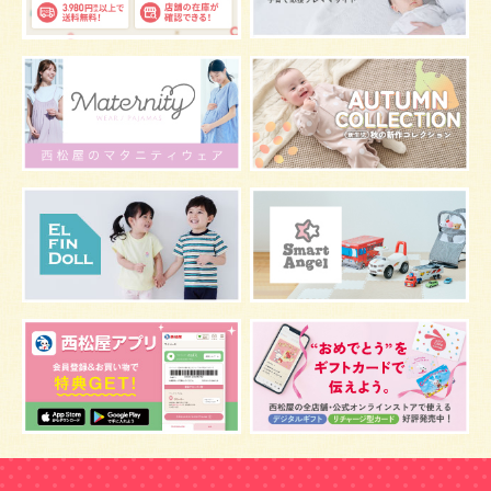
グッズ
お七夜
お宮参り
お食い初め
初節句
肌
抱っこ
スキンケア
お肌
マタニティウェア
おしゃぶり
絵本
肌着
夜間断乳
お風呂
嫌がる
うんち
髪の毛
体温
視力
虫よけ
妊娠中の腰痛
こども
骨盤ベルトの基礎知識
骨盤ベルトの効果
栄養素
しぐさ
保存
マスク
予防
骨盤ベルトの注意点
感染症
双子
鼻づまり
しこり
おっぱい
水着
安全対策
おすすめ
マザーバッグ
予防注射
幼児期
アレルギー
反抗期
双胎妊娠
便秘
うなぎ
乳幼児