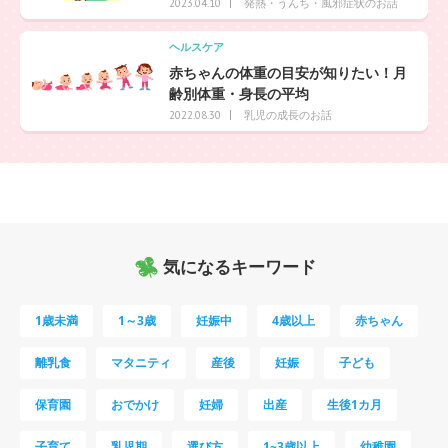
発熱・うんち・風邪症状のお話
2023.04.10
ヘルスケア
赤ちゃんの体重の目安が知りたい！月
齢別体重・身長の平均
乳児の成長のお話
2022.08.30
気になるキーワード
1歳未満
1～3歳
妊娠中
4歳以上
赤ちゃん
離乳食
マタニティ
産後
妊娠
子ども
保育園
おでかけ
妊婦
出産
生後1カ月
子育て
乳児期
選び方
1~3歳以上
幼稚園