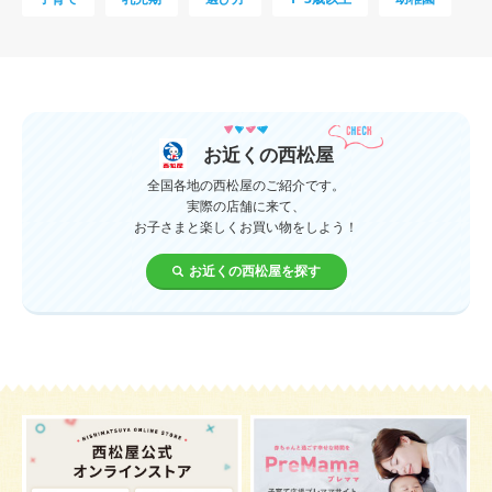
母乳
妊娠初期
教育
0歳
新生児
授乳中
食材
対策
夜泣き
暑さ対策
服装
育休
飲み物
ベビーカー
お近くの西松屋
1歳未満、1～3歳
おむつ
出産準備
習い事
全国各地の西松屋のご紹介です。
実際の店舗に来て、
お子さまと楽しくお買い物をしよう！
誕生日
遊ぶ
夏
イヤイヤ期
ベビーウェア
お近くの西松屋を探す
歯
持ち物
あせも
汗
エアコン
適切温度
帽子
授乳
チャイルドシート
予防接種
お祝い
ケーキ
生後3カ月
妊活
ベビー服
小学生
家族写真
産休
お昼寝
症状
改善
花粉症
枕
メニュー