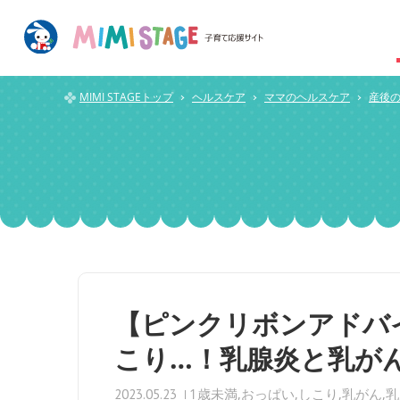
MIMI STAGEトップ
ヘルスケア
ママのヘルスケア
産後
【ピンクリボンアドバ
こり…！乳腺炎と乳が
1歳未満
おっぱい
しこり
乳がん
乳
2023.05.23