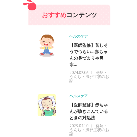
おすすめ
コンテンツ
ヘルスケア
【医師監修】苦しそ
うでつらい…赤ちゃ
んの鼻づまりや鼻
水...
発熱・
2024.02.06
うんち・風邪症状のお
話
ヘルスケア
【医師監修】赤ちゃ
んが咳きこんでいる
ときの対処法
発熱・
2023.04.10
うんち・風邪症状のお
話