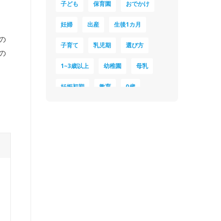
子ども
保育園
おでかけ
妊婦
出産
生後1カ月
の
子育て
乳児期
選び方
の
1~3歳以上
幼稚園
母乳
妊娠初期
教育
0歳
新生児
授乳中
食材
対策
夜泣き
暑さ対策
服装
育休
飲み物
ベビーカー
1歳未満、1～3歳
おむつ
出産準備
習い事
誕生日
遊ぶ
夏