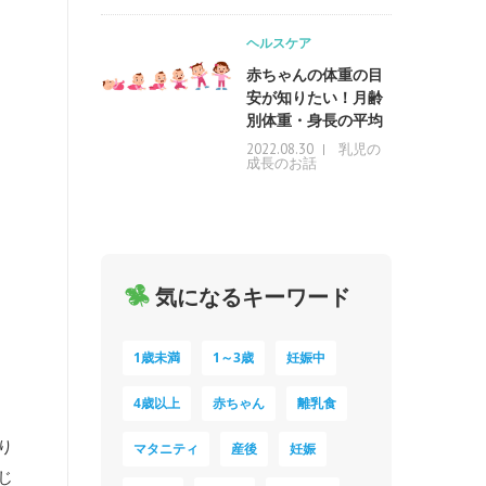
ヘルスケア
赤ちゃんの体重の目
安が知りたい！月齢
別体重・身長の平均
乳児の
2022.08.30
成長のお話
気になるキーワード
1歳未満
1～3歳
妊娠中
4歳以上
赤ちゃん
離乳食
り
マタニティ
産後
妊娠
じ