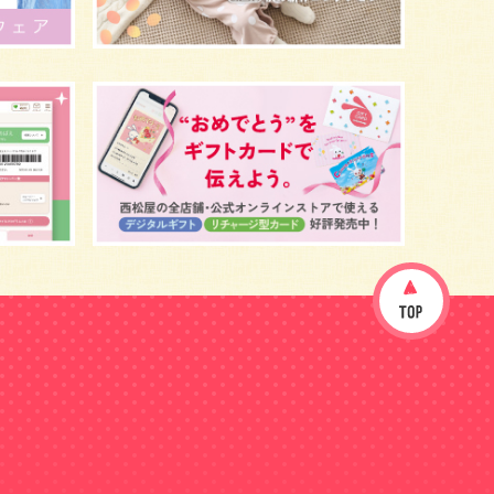
イヤイヤ期
ベビーウェア
歯
持ち物
汗
エアコン
適切温度
帽子
授乳
チャイルドシート
予防接種
産休
ケーキ
生後3カ月
妊活
ベビー服
小学生
症状
あせも
お祝い
家族写真
改善
肌
お昼寝
枕
メニュー
グッズ
お宮参り
お食い初め
初節句
肌着
お七夜