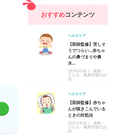
おすすめ
コンテンツ
ヘルスケア
【医師監修】苦しそ
うでつらい…赤ちゃ
んの鼻づまりや鼻
水...
発熱・
2024.02.06
うんち・風邪症状のお
話
ヘルスケア
【医師監修】赤ちゃ
んが咳きこんでいる
ときの対処法
発熱・
2023.04.10
うんち・風邪症状のお
話