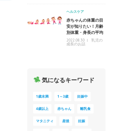
ヘルスケア
赤ちゃんの体重の目
安が知りたい！月齢
別体重・身長の平均
乳児の
2022.08.30
成長のお話
気になるキーワード
1歳未満
1～3歳
妊娠中
4歳以上
赤ちゃん
離乳食
マタニティ
産後
妊娠