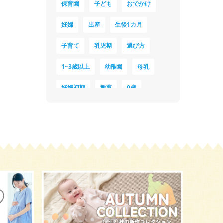
保育園
子ども
おでかけ
妊婦
出産
生後1カ月
子育て
乳児期
選び方
1~3歳以上
幼稚園
母乳
妊娠初期
教育
0歳
新生児
授乳中
食材
対策
夜泣き
暑さ対策
服装
育休
飲み物
ベビーカー
1歳未満、1～3歳
おむつ
出産準備
習い事
誕生日
遊ぶ
夏