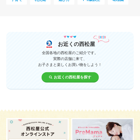
母乳
妊娠初期
教育
0歳
新生児
授乳中
食材
対策
夜泣き
暑さ対策
服装
育休
飲み物
ベビーカー
お近くの西松屋
1歳未満、1～3歳
おむつ
出産準備
習い事
全国各地の西松屋のご紹介です。
実際の店舗に来て、
お子さまと楽しくお買い物をしよう！
誕生日
遊ぶ
夏
イヤイヤ期
ベビーウェア
お近くの西松屋を探す
歯
持ち物
あせも
汗
エアコン
適切温度
帽子
授乳
チャイルドシート
予防接種
お祝い
ケーキ
生後3カ月
妊活
ベビー服
小学生
家族写真
産休
お昼寝
症状
改善
花粉症
枕
メニュー