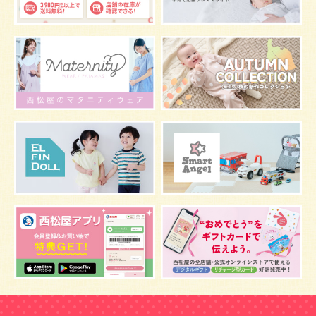
グッズ
お七夜
お宮参り
お食い初め
初節句
肌
抱っこ
スキンケア
お肌
マタニティウェア
おしゃぶり
絵本
肌着
夜間断乳
お風呂
嫌がる
うんち
髪の毛
体温
視力
虫よけ
妊娠中の腰痛
こども
骨盤ベルトの基礎知識
骨盤ベルトの効果
栄養素
しぐさ
保存
マスク
予防
骨盤ベルトの注意点
感染症
双子
鼻づまり
しこり
おっぱい
水着
安全対策
おすすめ
マザーバッグ
予防注射
幼児期
アレルギー
反抗期
双胎妊娠
便秘
うなぎ
乳幼児