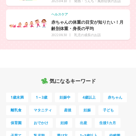
発熱・うんち・風邪症状のお話
2023.04.10
ヘルスケア
赤ちゃんの体重の目安が知りたい！月
齢別体重・身長の平均
乳児の成長のお話
2022.08.30
気になるキーワード
1歳未満
1～3歳
妊娠中
4歳以上
赤ちゃん
離乳食
マタニティ
産後
妊娠
子ども
保育園
おでかけ
妊婦
出産
生後1カ月
子育て
乳児期
選び方
1~3歳以上
幼稚園