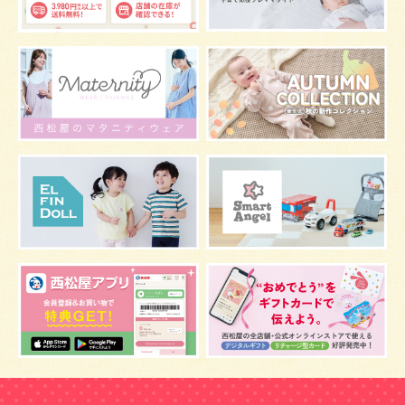
グッズ
お七夜
お宮参り
お食い初め
初節句
肌
抱っこ
スキンケア
お肌
マタニティウェア
おしゃぶり
絵本
肌着
夜間断乳
お風呂
嫌がる
うんち
髪の毛
体温
視力
虫よけ
妊娠中の腰痛
こども
骨盤ベルトの基礎知識
骨盤ベルトの効果
栄養素
しぐさ
保存
マスク
予防
骨盤ベルトの注意点
感染症
双子
鼻づまり
しこり
おっぱい
水着
安全対策
おすすめ
マザーバッグ
予防注射
幼児期
アレルギー
反抗期
双胎妊娠
便秘
うなぎ
乳幼児