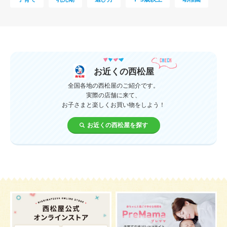
母乳
妊娠初期
教育
0歳
新生児
授乳中
食材
対策
夜泣き
暑さ対策
服装
育休
飲み物
ベビーカー
お近くの西松屋
1歳未満、1～3歳
おむつ
出産準備
習い事
全国各地の西松屋のご紹介です。
実際の店舗に来て、
お子さまと楽しくお買い物をしよう！
誕生日
遊ぶ
夏
イヤイヤ期
ベビーウェア
お近くの西松屋を探す
歯
持ち物
あせも
汗
エアコン
適切温度
帽子
授乳
チャイルドシート
予防接種
お祝い
ケーキ
生後3カ月
妊活
ベビー服
小学生
家族写真
産休
お昼寝
症状
改善
花粉症
枕
メニュー