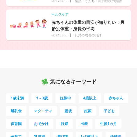
発熱・うんち・風邪症状のお話
2023.04.10
ヘルスケア
赤ちゃんの体重の目安が知りたい！月
齢別体重・身長の平均
乳児の成長のお話
2022.08.30
気になるキーワード
1歳未満
1～3歳
妊娠中
4歳以上
赤ちゃん
離乳食
マタニティ
産後
妊娠
子ども
保育園
おでかけ
妊婦
出産
生後1カ月
子育て
乳児期
選び方
1~3歳以上
幼稚園