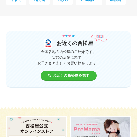
母乳
妊娠初期
教育
0歳
新生児
授乳中
食材
対策
夜泣き
暑さ対策
服装
育休
飲み物
ベビーカー
お近くの西松屋
1歳未満、1～3歳
おむつ
出産準備
習い事
全国各地の西松屋のご紹介です。
実際の店舗に来て、
お子さまと楽しくお買い物をしよう！
誕生日
遊ぶ
夏
イヤイヤ期
ベビーウェア
お近くの西松屋を探す
歯
持ち物
あせも
汗
エアコン
適切温度
帽子
授乳
チャイルドシート
予防接種
お祝い
ケーキ
生後3カ月
妊活
ベビー服
小学生
家族写真
産休
お昼寝
症状
改善
花粉症
枕
メニュー