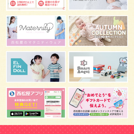
グッズ
お七夜
お宮参り
お食い初め
初節句
肌
抱っこ
スキンケア
お肌
マタニティウェア
おしゃぶり
絵本
肌着
夜間断乳
お風呂
嫌がる
うんち
髪の毛
体温
視力
虫よけ
妊娠中の腰痛
こども
骨盤ベルトの基礎知識
骨盤ベルトの効果
栄養素
しぐさ
保存
マスク
予防
骨盤ベルトの注意点
感染症
双子
鼻づまり
しこり
おっぱい
水着
安全対策
おすすめ
マザーバッグ
予防注射
幼児期
アレルギー
反抗期
双胎妊娠
便秘
うなぎ
乳幼児