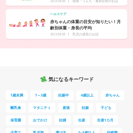
発熱・うんち・風邪症状のお話
2023.04.10
ヘルスケア
赤ちゃんの体重の目安が知りたい！月
齢別体重・身長の平均
乳児の成長のお話
2022.08.30
気になるキーワード
1歳未満
1～3歳
妊娠中
4歳以上
赤ちゃん
離乳食
マタニティ
産後
妊娠
子ども
保育園
おでかけ
妊婦
出産
生後1カ月
子育て
乳児期
選び方
1~3歳以上
幼稚園