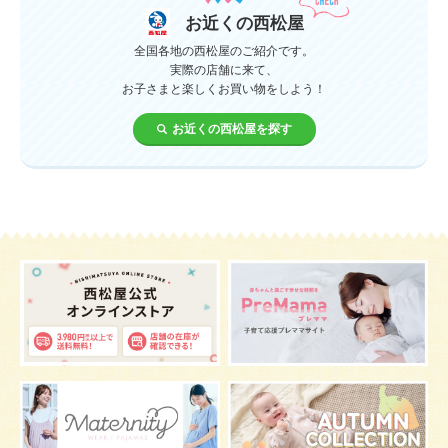
服装
育休
飲み物
ベビーカー
お近くの西松屋
1歳未満、1～3歳
おむつ
出産準備
習い事
全国各地の西松屋のご紹介です。
実際の店舗に来て、
お子さまと楽しくお買い物をしよう！
誕生日
遊ぶ
夏
イヤイヤ期
ベビーウェア
お近くの西松屋を探す
歯
持ち物
汗
エアコン
適切温度
帽子
授乳
チャイルドシート
予防接種
産休
ケーキ
生後3カ月
妊活
ベビー服
小学生
症状
あせも
お祝い
家族写真
改善
肌
お昼寝
枕
メニュー
グッズ
お宮参り
お食い初め
初節句
肌着
お七夜
スキンケア
お肌
マタニティウェア
おしゃぶり
絵本
夜間断乳
抱っこ
視力
マスク