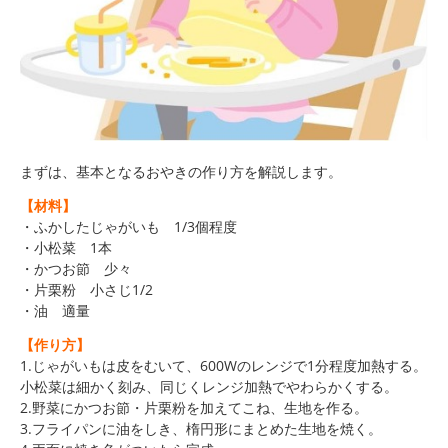
まずは、基本となるおやきの作り方を解説します。
【材料】
・ふかしたじゃがいも 1/3個程度
・小松菜 1本
・かつお節 少々
・片栗粉 小さじ1/2
・油 適量
【作り方】
1.じゃがいもは皮をむいて、600Wのレンジで1分程度加熱する。
小松菜は細かく刻み、同じくレンジ加熱でやわらかくする。
2.野菜にかつお節・片栗粉を加えてこね、生地を作る。
3.フライパンに油をしき、楕円形にまとめた生地を焼く。