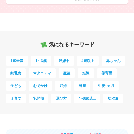
気になるキーワード
1歳未満
1～3歳
妊娠中
4歳以上
赤ちゃん
離乳食
マタニティ
産後
妊娠
保育園
子ども
おでかけ
妊婦
出産
生後1カ月
子育て
乳児期
選び方
1~3歳以上
幼稚園
母乳
妊娠初期
教育
0歳
新生児
授乳中
食材
対策
夜泣き
暑さ対策