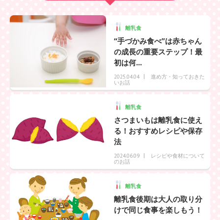
離乳食
“手づかみ食べ”は赤ちゃん
の成長の重要ステップ！最
初は何...
進め方・知っておきた
2025.04.04
いお話
離乳食
さつまいもは離乳食に使え
る！おすすめレシピや保存
法
レシピや食材について
2024.06.09
のお話
離乳食
離乳食後期は大人の取り分
けで同じ食事を楽しもう！