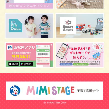
お風呂
嫌がる
うんち
髪の毛
体温
虫よけ
予防
骨盤ベルトの注意点
骨盤ベルトの基礎知識
こども
骨盤ベルトの効果
栄養素
しぐさ
感染症
保存
妊娠中の腰痛
アレルギー
風邪
目
乳がん
しこり
おっぱい
水着
安全対策
おすすめ
マザーバッグ
鼻づまり
予防注射
反抗期
双胎妊娠
双子
うなぎ
乳幼児
抜け毛
おしゃれ
幼児期
便秘
歯科検診
室温
骨盤矯正
クーイング
補助便座
おまる
トマト
防災グッズ
冬
正中線
ストレッチ