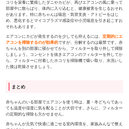
コリを栄養に繁殖したダニやカビが、再びエアコンの風に乗って
部屋中に散らばり、体内に入り込むと、健康被害を生じるおそれ
があります。特に赤ちゃんは喘息・気管支炎・アトピーをはじ
め、悪化するとマイコプラズマ感染症や小児喘息を引き起こすお
それもあります。
エアコンにカビが発生するのを少しでも抑えるには、
定期的にエ
アコンを掃除するのが効果的
ですが、分解するのは厳禁です。赤
ちゃんを別の部屋に寝かせてから、フィルターを取り外して掃除
しましょう。コンセントを抜きエアコンのフィルターを外してか
ら、フィルターに付着したホコリを掃除機で吸い取り、水洗いし
た後は乾燥させましょう。
まとめ
赤ちゃんのいる部屋でエアコンを使う時は、夏・冬どちらであっ
ても温度や湿度に気を配ることが大切です。さらに、フィルター
の定期的な掃除も欠かせません。
赤ちゃんが元気で快適に過ごせる室内環境を、家族みんなで整え