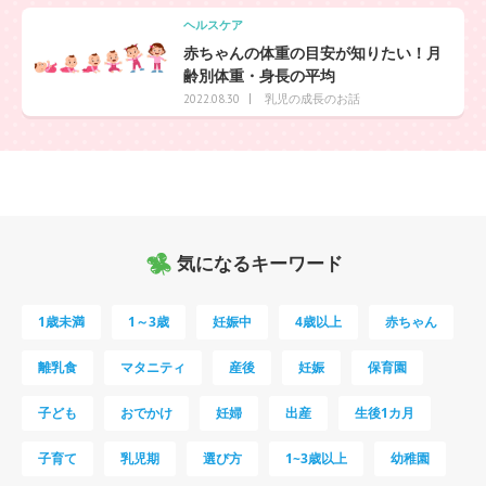
ヘルスケア
赤ちゃんの体重の目安が知りたい！月
齢別体重・身長の平均
乳児の成長のお話
2022.08.30
気になるキーワード
1歳未満
1～3歳
妊娠中
4歳以上
赤ちゃん
離乳食
マタニティ
産後
妊娠
保育園
子ども
おでかけ
妊婦
出産
生後1カ月
子育て
乳児期
選び方
1~3歳以上
幼稚園