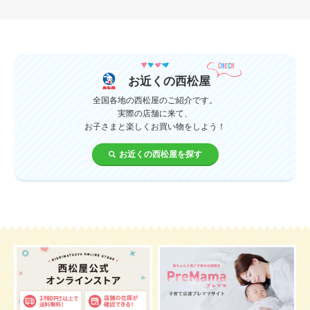
母乳
妊娠初期
教育
0歳
新生児
授乳中
食材
対策
夜泣き
暑さ対策
服装
育休
飲み物
ベビーカー
お近くの西松屋
1歳未満、1～3歳
おむつ
出産準備
習い事
全国各地の西松屋のご紹介です。
実際の店舗に来て、
お子さまと楽しくお買い物をしよう！
誕生日
遊ぶ
夏
イヤイヤ期
ベビーウェア
お近くの西松屋を探す
歯
持ち物
汗
エアコン
適切温度
帽子
授乳
チャイルドシート
予防接種
産休
ケーキ
生後3カ月
妊活
ベビー服
小学生
症状
あせも
お祝い
家族写真
改善
肌
お昼寝
枕
メニュー
グッズ
お宮参り
お食い初め
初節句
肌着
お七夜