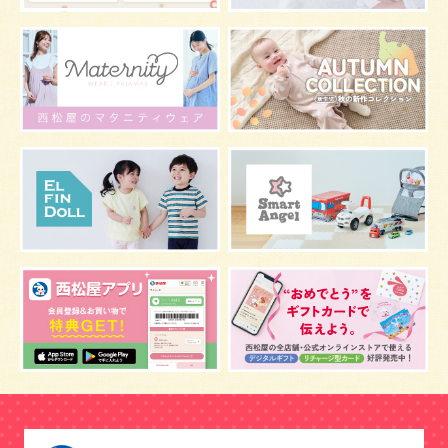
スキンケア
お肌
マタニティウェア
おしゃぶり
絵本
夜間断乳
抱っこ
視力
マスク
お風呂
嫌がる
うんち
髪の毛
体温
虫よけ
予防
骨盤ベルトの注意点
骨盤ベルトの基礎知識
こども
骨盤ベルトの効果
栄養素
しぐさ
感染症
保存
妊娠中の腰痛
アレルギー
風邪
目
乳がん
しこり
おっぱい
水着
安全対策
おすすめ
マザーバッグ
鼻づまり
予防注射
反抗期
双胎妊娠
双子
うなぎ
乳幼児
抜け毛