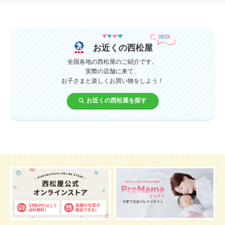
授乳中
食材
対策
夜泣き
暑さ対策
服装
育休
飲み物
ベビーカー
お近くの西松屋
1歳未満、1～3歳
おむつ
出産準備
習い事
全国各地の西松屋のご紹介です。
実際の店舗に来て、
お子さまと楽しくお買い物をしよう！
誕生日
遊ぶ
夏
イヤイヤ期
ベビーウェア
お近くの西松屋を探す
歯
持ち物
あせも
汗
エアコン
適切温度
帽子
授乳
チャイルドシート
予防接種
お祝い
ケーキ
生後3カ月
妊活
ベビー服
小学生
家族写真
産休
お昼寝
症状
改善
花粉症
枕
メニュー
グッズ
お七夜
お宮参り
お食い初め
初節句