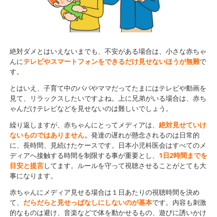
絶対ダメとはいえないまでも、不安がある場合は、小さな赤ちゃ
んに
テレビやスマートフォンをできるだけ見せないほうが無難
で
す。
とはいえ、子育て中のパパやママだってたまにはテレビや動画を
見て、リラックスしたいですよね。上に兄弟がいる場合は、赤ち
ゃんだけテレビなどを見せないのは難しいでしょう。
繰り返しますが、赤ちゃんにとってメディアは、
絶対見せていけ
ないものではありません。
発達の遅れが懸念されるのは日常的
に、長時間、見続けたケースです。日本小児科医会はすべてのメ
ディアへ接触する時間を制限する事が重要とし、
1日2時間までを
目安と提言
してます。ルールを守って視聴させることがとても大
事になります。
赤ちゃんにメディア見せる場合は１日あたりの視聴時間を決め
て、
だらだらと見せっぱなしにしないのが基本
です。内容も刺激
的なものは避け、音楽などで体を動かせるもの、遊びに誘いかけ