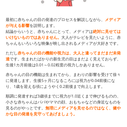
最初に赤ちゃんの目の発達のプロセスを解説しながら、
メディア
が与える影響
を説明します。
結論からいうと、赤ちゃんにとって、メディアは
絶対に見せては
いけないものではありません。
大人がテレビを見たいように、赤
ちゃんもいろいろな映像が映し出されるメディアが大好きです。
ただし
赤ちゃんの目の機能や視力は、大人と違ってまだまだ未発
達
です。生まれたばかりの新生児の目はまだよく見えておらず、
生後1カ月前後は0.01～0.02程度の視力しかありません。
赤ちゃんの目の機能は生まれてから、まわりの影響を受けて徐々
に発達します。生後5ヶ月になるころには視力が0.04前後にな
り、1歳を迎える頃にようやく0.2前後まで向上します。
順調に発達すれば3歳頃までに視力が1.0近くまで伸びるものの、
小さな赤ちゃんはパパやママの顔、おもちゃなどの身近なものを
見るのがやっとです。
無理にメディアを見せるのではなく、健や
かな目の発達を見守ってあげましょう。