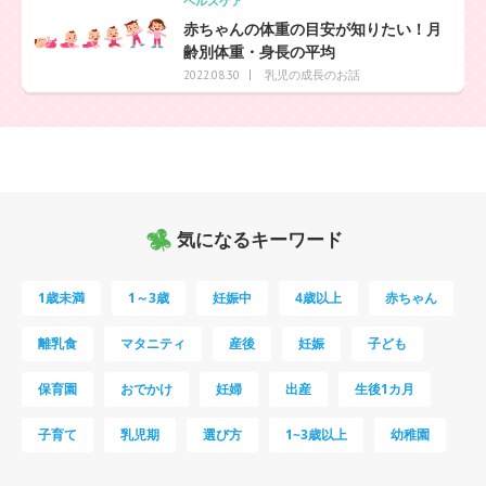
ヘルスケア
赤ちゃんの体重の目安が知りたい！月
齢別体重・身長の平均
乳児の成長のお話
2022.08.30
気になるキーワード
1歳未満
1～3歳
妊娠中
4歳以上
赤ちゃん
離乳食
マタニティ
産後
妊娠
子ども
保育園
おでかけ
妊婦
出産
生後1カ月
子育て
乳児期
選び方
1~3歳以上
幼稚園
母乳
妊娠初期
教育
0歳
新生児