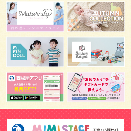
肌
抱っこ
スキンケア
お肌
マタニティウェア
おしゃぶり
絵本
肌着
夜間断乳
お風呂
嫌がる
うんち
髪の毛
体温
視力
虫よけ
妊娠中の腰痛
こども
骨盤ベルトの基礎知識
骨盤ベルトの効果
栄養素
しぐさ
保存
マスク
予防
骨盤ベルトの注意点
感染症
双子
鼻づまり
しこり
おっぱい
水着
安全対策
おすすめ
マザーバッグ
予防注射
幼児期
アレルギー
反抗期
双胎妊娠
便秘
うなぎ
乳幼児
抜け毛
おしゃれ
目
風邪
野菜
音楽