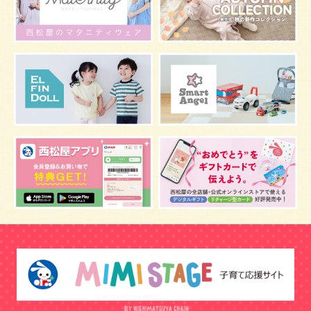
マタニティウェア
おしゃぶり
絵本
肌着
夜間断乳
お風呂
嫌がる
うんち
髪の毛
体温
視力
虫よけ
妊娠中の腰痛
こども
骨盤ベルトの基礎知識
骨盤ベルトの効果
栄養素
しぐさ
保存
マスク
予防
骨盤ベルトの注意点
感染症
双子
鼻づまり
しこり
おっぱい
水着
安全対策
おすすめ
マザーバッグ
予防注射
幼児期
アレルギー
反抗期
双胎妊娠
便秘
うなぎ
乳幼児
抜け毛
おしゃれ
目
風邪
野菜
音楽
陣痛バッグ
補助便座
おまる
トマト