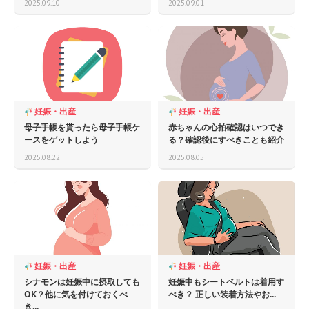
2025.09.10
2025.09.01
妊娠・出産
妊娠・出産
母子手帳を貰ったら母子手帳ケ
赤ちゃんの心拍確認はいつでき
ースをゲットしよう
る？確認後にすべきことも紹介
2025.08.22
2025.08.05
妊娠・出産
妊娠・出産
シナモンは妊娠中に摂取しても
妊娠中もシートベルトは着用す
OK？他に気を付けておくべ
べき？ 正しい装着方法やお...
き...