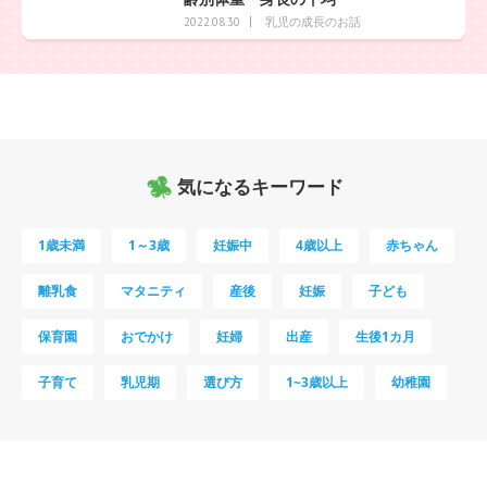
乳児の成長のお話
2022.08.30
気になるキーワード
1歳未満
1～3歳
妊娠中
4歳以上
赤ちゃん
離乳食
マタニティ
産後
妊娠
子ども
保育園
おでかけ
妊婦
出産
生後1カ月
子育て
乳児期
選び方
1~3歳以上
幼稚園
母乳
妊娠初期
教育
0歳
新生児
授乳中
食材
対策
夜泣き
暑さ対策