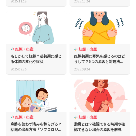
2025.11.18
2025.10.24
妊娠・出産
妊娠・出産
もしかして妊娠？超初期に感じ
妊娠初期に寒気を感じるのはど
る体調の変化や症状
うして？5つの原因と対処法...
2025.09.26
2025.09.24
妊娠・出産
妊娠・出産
麻酔を使わず痛みを和らげる？
胎嚢とは？確認できる時期や確
話題の出産方法『ソフロロジ...
認できない場合の原因を解説