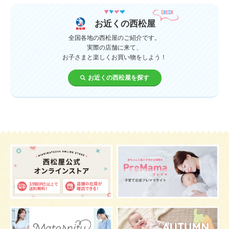
服装
育休
飲み物
ベビーカー
お近くの西松屋
1歳未満、1～3歳
おむつ
出産準備
習い事
全国各地の西松屋のご紹介です。
実際の店舗に来て、
お子さまと楽しくお買い物をしよう！
誕生日
遊ぶ
夏
イヤイヤ期
ベビーウェア
お近くの西松屋を探す
歯
持ち物
あせも
汗
エアコン
適切温度
帽子
授乳
チャイルドシート
予防接種
お祝い
ケーキ
生後3カ月
妊活
ベビー服
小学生
家族写真
産休
お昼寝
症状
改善
花粉症
枕
メニュー
グッズ
お七夜
お宮参り
お食い初め
初節句
肌
抱っこ
スキンケア
お肌