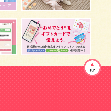
イヤイヤ期
ベビーウェア
歯
持ち物
あせも
汗
エアコン
適切温度
帽子
授乳
チャイルドシート
予防接種
お祝い
ケーキ
生後3カ月
妊活
ベビー服
小学生
家族写真
産休
お昼寝
症状
改善
花粉症
枕
メニュー
グッズ
お七夜
お宮参り
お食い初め
初節句
肌