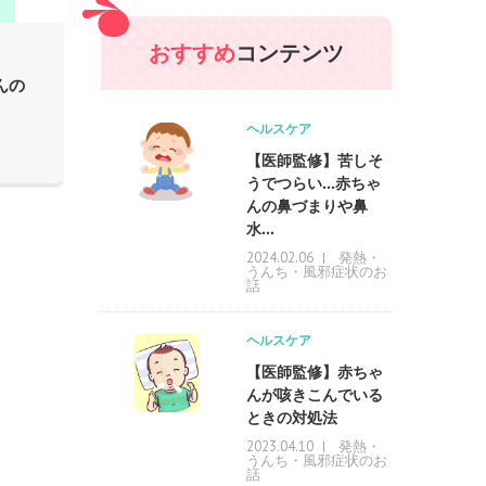
おすすめ
コンテンツ
んの
ヘルスケア
【医師監修】苦しそ
うでつらい…赤ちゃ
んの鼻づまりや鼻
水...
発熱・
2024.02.06
うんち・風邪症状のお
話
ヘルスケア
【医師監修】赤ちゃ
んが咳きこんでいる
ときの対処法
発熱・
2023.04.10
うんち・風邪症状のお
話