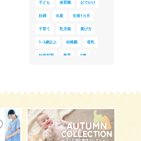
子ども
保育園
おでかけ
妊婦
出産
生後1カ月
子育て
乳児期
選び方
1~3歳以上
幼稚園
母乳
妊娠初期
教育
0歳
新生児
授乳中
食材
対策
夜泣き
暑さ対策
服装
育休
飲み物
ベビーカー
1歳未満、1～3歳
おむつ
出産準備
習い事
誕生日
遊ぶ
夏