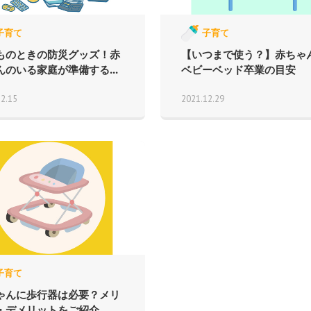
子育て
子育て
ものときの防災グッズ！赤
【いつまで使う？】赤ちゃ
んのいる家庭が準備する...
ベビーベッド卒業の目安
12.15
2021.12.29
子育て
ゃんに歩行器は必要？メリ
・デメリットをご紹介