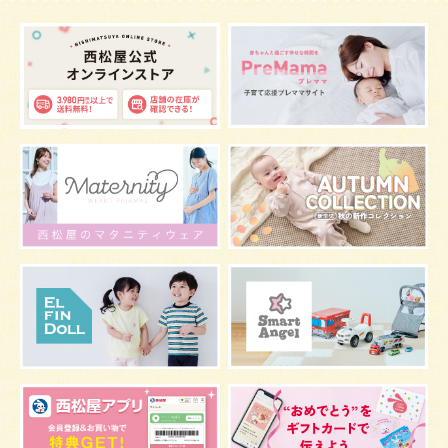
ベビー服
小学生
家族写真
産休
お昼寝
症状
改善
花粉症
枕
メニュー
グッズ
お七夜
お宮参り
お食い初め
初節句
肌
抱っこ
スキンケア
お肌
マタニティウェア
おしゃぶり
絵本
肌着
夜間断乳
お風呂
嫌がる
うんち
髪の毛
体温
視力
虫よけ
妊娠中の腰痛
こども
骨盤ベルトの基礎知識
骨盤ベルトの効果
栄養素
しぐさ
保存
マスク
予防
骨盤ベルトの注意点
感染症
双子
鼻づまり
しこり
おっぱい
水着
安全対策
おすすめ