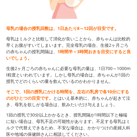
母乳の場合の授乳回数は、1日あたり8～12回が目安です。
母乳はミルクと比較して消化が良いことから、赤ちゃんは比較的
早くお腹がすいてしまいます。完全母乳の場合、生後2ヶ月ごろ
の赤ちゃんの授乳間隔は、
1時間半～3時間おきを目安にすると良
いでしょう。
生後2ヶ月ごろの赤ちゃんに必要な母乳の量は、1日700～1000m
l程度といわれています。しかし母乳の場合は、赤ちゃんが1回の
授乳でどのくらいの量を飲んでいるのかわかりません。
そこで、1回の授乳にかける時間を、左右の乳房で各10分にする
のがひとつの目安です。
とはいえ基本的に、赤ちゃんが起きて泣
き、母乳を欲しがる場合は、飲みたいだけ与えましょう。
1回の授乳で30分以上かかるとき、授乳間隔が1時間以下と極端
に短い場合は、母乳不足の可能性があります。不足する母乳はミ
ルクで代替えできるため、不安な場合は、かかりつけの産婦人科
医や地域の保健師さんに相談してください。