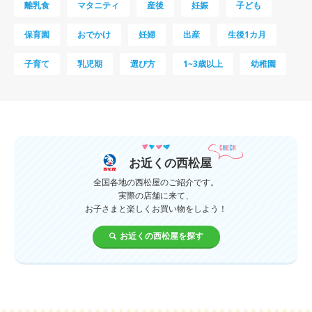
離乳食
マタニティ
産後
妊娠
子ども
保育園
おでかけ
妊婦
出産
生後1カ月
子育て
乳児期
選び方
1~3歳以上
幼稚園
母乳
妊娠初期
教育
0歳
新生児
授乳中
食材
対策
夜泣き
暑さ対策
服装
育休
飲み物
ベビーカー
お近くの西松屋
1歳未満、1～3歳
おむつ
出産準備
習い事
全国各地の西松屋のご紹介です。
実際の店舗に来て、
お子さまと楽しくお買い物をしよう！
誕生日
遊ぶ
夏
イヤイヤ期
ベビーウェア
お近くの西松屋を探す
歯
持ち物
あせも
汗
エアコン
適切温度
帽子
授乳
チャイルドシート
予防接種
お祝い
ケーキ
生後3カ月
妊活