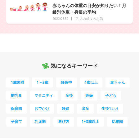
赤ちゃんの体重の目安が知りたい！月
齢別体重・身長の平均
乳児の成長のお話
2022.08.30
気になるキーワード
1歳未満
1～3歳
妊娠中
4歳以上
赤ちゃん
離乳食
マタニティ
産後
妊娠
子ども
保育園
おでかけ
妊婦
出産
生後1カ月
子育て
乳児期
選び方
1~3歳以上
幼稚園
母乳
妊娠初期
教育
0歳
新生児