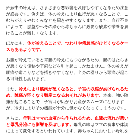
妊娠中の冷えは、さまざまな悪影響を及ぼしやすくなるため注意
が必要です。例えば、体の冷えにより血行が悪くなることで、こ
むらがえりやむくみなどを招きやすくなります。また、血行不良
によって、胎盤やへその緒から赤ちゃんに必要な酸素や栄養を届
けることが難しくなります。
ほかにも、
体が冷えることで、つわりや倦怠感がひどくなるケー
スもあるようです。
お腹が冷えていると胃腸の冷えにもつながるため、腸のはたらき
が悪くなり便秘や下痢などを引き起こしかねません。体の冷えが
腰痛や肩こりなどを招きやすくなり、全身の凝りから頭痛が起こ
る可能性もあります。
また、
冷えにより筋肉が硬くなると、子宮の収縮が妨げられるた
め、陣痛が弱くなり難産になるおそれがあります。
本来、強い陣
痛が起こることで、子宮口が広がりお産がスムーズになります
が、冷えによりその機能が十分に働かなくなってしまうのです。
さらに、
母乳はママの血液から作られるため、血液の流れが悪い
と母乳分泌にも影響を及ぼします。
母乳の味はママの食事や体調
によって変化するといわれています。赤ちゃんにおいしい母乳を