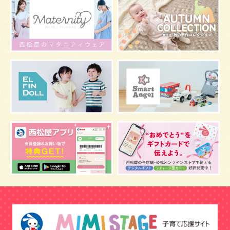
マタニティウェア
おしゃぶり
絵本
肌着
夜間断乳
お風呂
嫌がる
うんち
髪の毛
体温
視力
虫よけ
妊娠中の腰痛
こども
骨盤ベルトの基礎知識
骨盤ベルトの効果
栄養素
しぐさ
保存
マスク
予防
骨盤ベルトの注意点
感染症
双子
鼻づまり
しこり
おっぱい
水着
安全対策
おすすめ
マザーバッグ
予防注射
幼児期
アレルギー
反抗期
双胎妊娠
便秘
うなぎ
乳幼児
抜け毛
おしゃれ
目
風邪
野菜
音楽