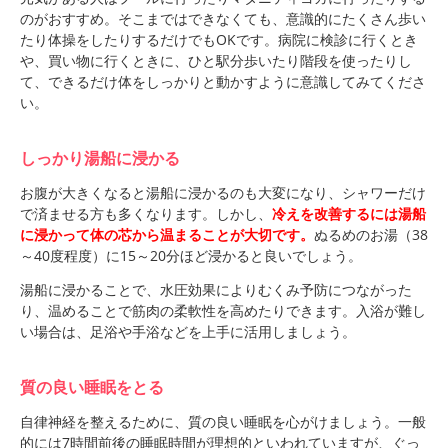
のがおすすめ。そこまではできなくても、意識的にたくさん歩い
たり体操をしたりするだけでもOKです。病院に検診に行くとき
や、買い物に行くときに、ひと駅分歩いたり階段を使ったりし
て、できるだけ体をしっかりと動かすように意識してみてくださ
い。
しっかり湯船に浸かる
お腹が大きくなると湯船に浸かるのも大変になり、シャワーだけ
で済ませる方も多くなります。しかし、
冷えを改善するには湯船
に浸かって体の芯から温まることが大切です。
ぬるめのお湯（38
～40度程度）に15～20分ほど浸かると良いでしょう。
湯船に浸かることで、水圧効果によりむくみ予防につながった
り、温めることで筋肉の柔軟性を高めたりできます。入浴が難し
い場合は、足浴や手浴などを上手に活用しましょう。
質の良い睡眠をとる
自律神経を整えるために、質の良い睡眠を心がけましょう。一般
的には7時間前後の睡眠時間が理想的といわれていますが、ぐっ