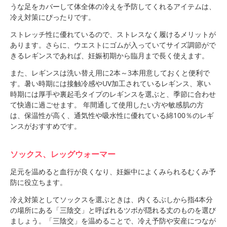
うな足をカバーして体全体の冷えを予防してくれるアイテムは、
冷え対策にぴったりです。
ストレッチ性に優れているので、ストレスなく履けるメリットが
あります。さらに、ウエストにゴムが入っていてサイズ調節がで
きるレギンスであれば、妊娠初期から臨月まで長く使えます。
また、レギンスは洗い替え用に2本～3本用意しておくと便利で
す。暑い時期には接触冷感やUV加工されているレギンス、寒い
時期には厚手や裏起毛タイプのレギンスを選ぶと、季節に合わせ
て快適に過ごせます。 年間通して使用したい方や敏感肌の方
は、保温性が高く、通気性や吸水性に優れている綿100％のレギ
ンスがおすすめです。
ソックス、レッグウォーマー
足元を温めると血行が良くなり、妊娠中によくみられるむくみ予
防に役立ちます。
冷え対策としてソックスを選ぶときは、内くるぶしから指4本分
の場所にある「三陰交」と呼ばれるツボが隠れる丈のものを選び
ましょう。「三陰交」を温めることで、冷え予防や安産につなが