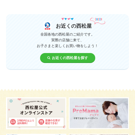
授乳中
食材
対策
夜泣き
暑さ対策
服装
育休
飲み物
ベビーカー
お近くの西松屋
1歳未満、1～3歳
おむつ
出産準備
習い事
全国各地の西松屋のご紹介です。
実際の店舗に来て、
お子さまと楽しくお買い物をしよう！
誕生日
遊ぶ
夏
イヤイヤ期
ベビーウェア
お近くの西松屋を探す
歯
持ち物
あせも
汗
エアコン
適切温度
帽子
授乳
チャイルドシート
予防接種
お祝い
ケーキ
生後3カ月
妊活
ベビー服
小学生
家族写真
産休
お昼寝
症状
改善
花粉症
枕
メニュー
グッズ
お七夜
お宮参り
お食い初め
初節句
肌
抱っこ
スキンケア
お肌