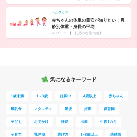
ヘルスケア
赤ちゃんの体重の目安が知りたい！月
齢別体重・身長の平均
乳児の成長のお話
2022.08.30
気になるキーワード
1歳未満
1～3歳
妊娠中
4歳以上
赤ちゃん
離乳食
マタニティ
産後
妊娠
保育園
子ども
おでかけ
妊婦
出産
生後1カ月
子育て
乳児期
選び方
1~3歳以上
幼稚園