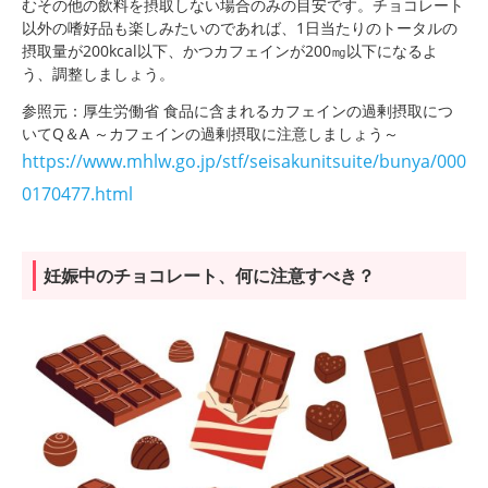
むその他の飲料を摂取しない場合のみの目安です。チョコレート
以外の嗜好品も楽しみたいのであれば、1日当たりのトータルの
摂取量が200kcal以下、かつカフェインが200㎎以下になるよ
う、調整しましょう。
参照元：厚生労働省 食品に含まれるカフェインの過剰摂取につ
いてQ＆A ～カフェインの過剰摂取に注意しましょう～
https://www.mhlw.go.jp/stf/seisakunitsuite/bunya/000
0170477.html
妊娠中のチョコレート、何に注意すべき？