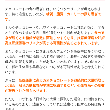
チョコレートの食べ過ぎには、いくつかのリスクが考えられま
す。特に注意したいのが、
糖質・脂質・カロリーの摂り過ぎで
す
。
ミルクチョコレートやホワイトチョコレートは甘みが強く、間食
として食べやすい反面、量が増えやすい傾向があります。
食べ過
ぎが続くと血糖値が急激に変動しやすくなり、妊娠糖尿病や妊娠
高血圧症候群のリスクが高まる可能性があるとされています
。
また、チョコレートに含まれるカフェインを妊娠中に多く摂取し
た場合、一時的に胎盤への血流が減少し、胎児への酸素や栄養の
供給に影響を及ぼすことがあるといわれています。その結果とし
て、低出生体重や早産などにつながる可能性があると考えられて
います。
さらに、
妊娠後期に高カカオチョコレートを継続的に大量摂取し
た場合、胎児の動脈管が早期に収縮するなど、心血管系への影響
が報告された例もあります
。
ただし、いずれも「日常的に大量に摂取した場合」に指摘されて
いるものであり、適量を守っていれば過度に心配する必要はあり
ません。