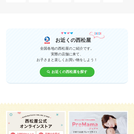
母乳
妊娠初期
教育
0歳
新生児
授乳中
食材
対策
夜泣き
暑さ対策
服装
育休
飲み物
ベビーカー
お近くの西松屋
1歳未満、1～3歳
おむつ
出産準備
習い事
全国各地の西松屋のご紹介です。
実際の店舗に来て、
お子さまと楽しくお買い物をしよう！
誕生日
遊ぶ
夏
イヤイヤ期
ベビーウェア
お近くの西松屋を探す
歯
持ち物
汗
エアコン
適切温度
帽子
授乳
チャイルドシート
予防接種
産休
ケーキ
生後3カ月
妊活
ベビー服
小学生
症状
あせも
お祝い
家族写真
改善
肌
お昼寝
枕
メニュー
グッズ