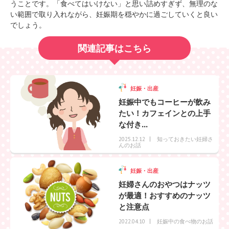
うことです。「食べてはいけない」と思い詰めすぎず、無理のな
い範囲で取り入れながら、妊娠期を穏やかに過ごしていくと良い
でしょう。
関連記事はこちら
妊娠・出産
妊娠中でもコーヒーが飲み
たい！カフェインとの上手
な付き...
知っておきたい妊婦さ
2025.12.12
んのお話
妊娠・出産
妊婦さんのおやつはナッツ
が最適！おすすめのナッツ
と注意点
妊娠中の食べ物のお話
2022.04.10