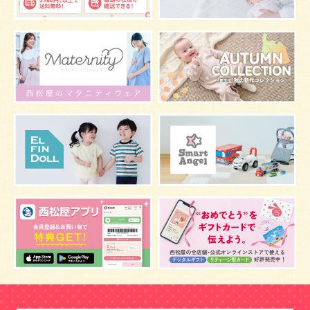
お宮参り
お食い初め
初節句
肌着
お七夜
スキンケア
お肌
マタニティウェア
おしゃぶり
絵本
夜間断乳
抱っこ
視力
マスク
お風呂
嫌がる
うんち
髪の毛
体温
虫よけ
予防
骨盤ベルトの注意点
骨盤ベルトの基礎知識
こども
骨盤ベルトの効果
栄養素
しぐさ
感染症
保存
妊娠中の腰痛
アレルギー
風邪
目
乳がん
しこり
おっぱい
水着
安全対策
おすすめ
マザーバッグ
鼻づまり
予防注射
反抗期
双胎妊娠
双子
うなぎ
乳幼児
抜け毛