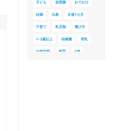
子ども
保育園
おでかけ
妊婦
出産
生後1カ月
子育て
乳児期
選び方
1~3歳以上
幼稚園
母乳
妊娠初期
教育
0歳
新生児
授乳中
食材
対策
夜泣き
暑さ対策
服装
育休
飲み物
ベビーカー
1歳未満、1～3歳
おむつ
出産準備
習い事
誕生日
遊ぶ
夏