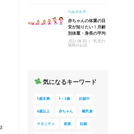
ヘルスケア
赤ちゃんの体重の目
安が知りたい！月齢
別体重・身長の平均
乳児の
2022.08.30
成長のお話
気になるキーワード
1歳未満
1～3歳
妊娠中
4歳以上
赤ちゃん
離乳食
マタニティ
産後
妊娠
ま