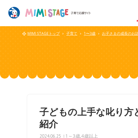
MIMI STAGEトップ
子育て
1〜3歳
お子さまの成長のお
子どもの上手な叱り方
紹介
1～3歳
4歳以上
2024.06.25