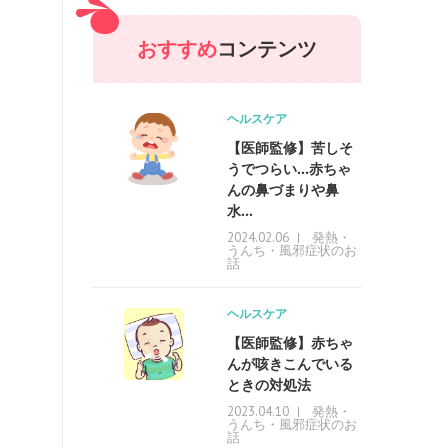
おすすめ
コンテンツ
ヘルスケア
【医師監修】苦しそ
うでつらい…赤ちゃ
んの鼻づまりや鼻
水...
発熱・
2024.02.06
うんち・風邪症状のお
話
ヘルスケア
【医師監修】赤ちゃ
んが咳きこんでいる
ときの対処法
発熱・
2023.04.10
うんち・風邪症状のお
話