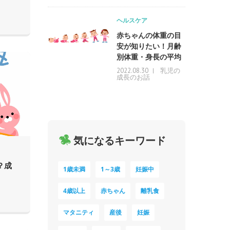
ヘルスケア
赤ちゃんの体重の目
安が知りたい！月齢
別体重・身長の平均
乳児の
2022.08.30
成長のお話
気になるキーワード
？成
1歳未満
1～3歳
妊娠中
4歳以上
赤ちゃん
離乳食
マタニティ
産後
妊娠