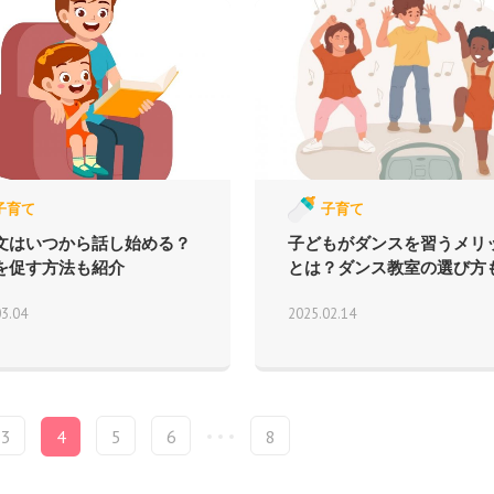
子育て
子育て
文はいつから話し始める？
子どもがダンスを習うメリ
を促す方法も紹介
とは？ダンス教室の選び方も.
03.04
2025.02.14
3
4
5
6
8