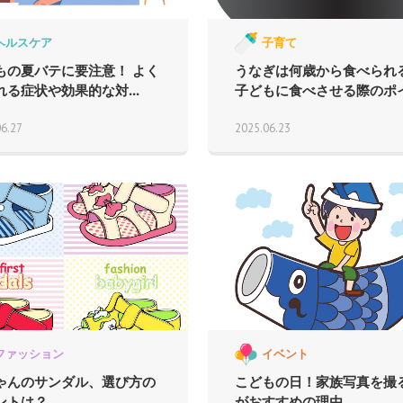
ヘルスケア
子育て
もの夏バテに要注意！ よく
うなぎは何歳から食べられ
れる症状や効果的な対...
子どもに食べさせる際のポイ.
06.27
2025.06.23
ファッション
イベント
ゃんのサンダル、選び方の
こどもの日！家族写真を撮
ントは？
がおすすめの理由