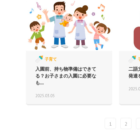
子育て
入園前、持ち物準備はできて
二語
る？お子さまの入園に必要な
発達
も...
2025.
2025.03.05
1
2