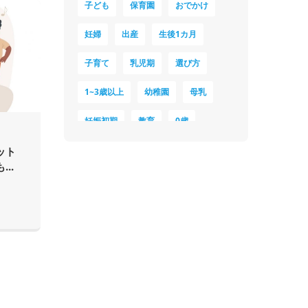
子ども
保育園
おでかけ
妊婦
出産
生後1カ月
子育て
乳児期
選び方
1~3歳以上
幼稚園
母乳
妊娠初期
教育
0歳
新生児
授乳中
食材
ット
..
対策
夜泣き
暑さ対策
服装
育休
飲み物
ベビーカー
1歳未満、1～3歳
おむつ
出産準備
習い事
誕生日
遊ぶ
夏